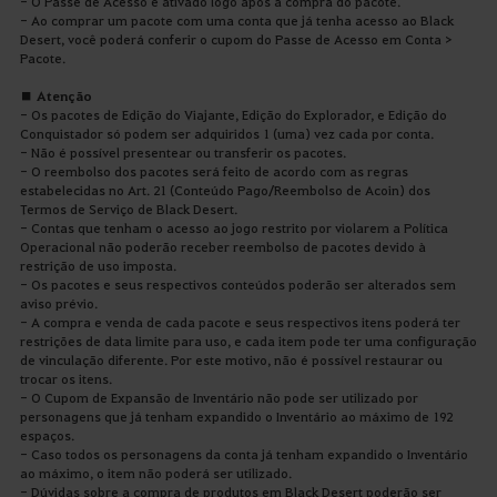
- O Passe de Acesso é ativado logo após a compra do pacote.
- Ao comprar um pacote com uma conta que já tenha acesso ao Black
Desert, você poderá conferir o cupom do Passe de Acesso em Conta >
Pacote.
■ Atenção
- Os pacotes de Edição do Viajante, Edição do Explorador, e Edição do
Conquistador só podem ser adquiridos 1 (uma) vez cada por conta.
- Não é possível presentear ou transferir os pacotes.
- O reembolso dos pacotes será feito de acordo com as regras
estabelecidas no Art. 21 (Conteúdo Pago/Reembolso de Acoin) dos
Termos de Serviço de Black Desert.
- Contas que tenham o acesso ao jogo restrito por violarem a Política
Operacional não poderão receber reembolso de pacotes devido à
restrição de uso imposta.
- Os pacotes e seus respectivos conteúdos poderão ser alterados sem
aviso prévio.
- A compra e venda de cada pacote e seus respectivos itens poderá ter
restrições de data limite para uso, e cada item pode ter uma configuração
de vinculação diferente. Por este motivo, não é possível restaurar ou
trocar os itens.
- O Cupom de Expansão de Inventário não pode ser utilizado por
personagens que já tenham expandido o Inventário ao máximo de 192
espaços.
- Caso todos os personagens da conta já tenham expandido o Inventário
ao máximo, o item não poderá ser utilizado.
- Dúvidas sobre a compra de produtos em Black Desert poderão ser