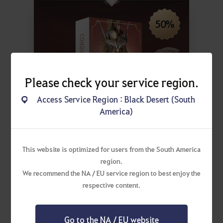
50%
Please check your service region.
Access Service Region : Black Desert (South
America)
Edição do Conquistador
This website is optimized for users from the South America
R$ 291,32
region.
R$ 145,66
We recommend the NA / EU service region to best enjoy the
respective content.
Preço Original:
R$ 582,63
Go to the NA / EU website