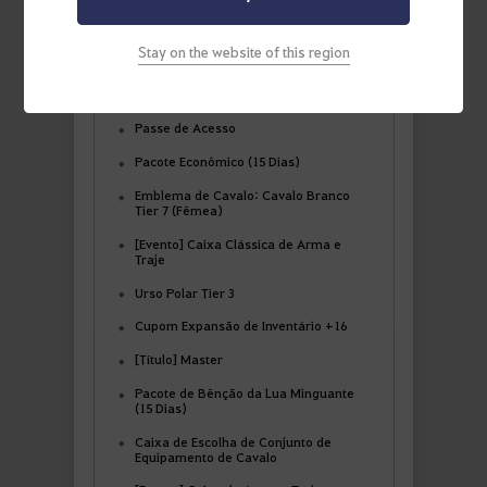
Comprar
Stay on the website of this region
Passe de Acesso
Pacote Econômico (15 Dias)
Emblema de Cavalo: Cavalo Branco
Tier 7 (Fêmea)
[Evento] Caixa Clássica de Arma e
Traje
Urso Polar Tier 3
Cupom Expansão de Inventário +16
[Título] Master
Pacote de Bênção da Lua Minguante
(15 Dias)
Caixa de Escolha de Conjunto de
Equipamento de Cavalo