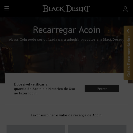
T
u
d
Recarregar Acoin
o
Guias Recomendados
Abyss Coin pode ser utilizada para adquirir produtos em Black Desert.
É possível verificar a
quantia de Acoin e o Histórico de Uso
Entrar
ao fazer login.
Favor escolher o valor da recarga de Acoin.