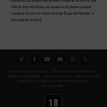
- Usuários da Steam não podem comprar Acoin no site
oficial. Em vez disso, os usuários da Steam podem
comprar Acoin no menu do jogo [Loja de Pérolas →
Recarga de Acoin].
Termos de Uso da Pearl Abyss
Termos de Serviço de Black Desert
Política de Privacidade
Política Operacional
Política de Eventos
Manual de Conteúdo de Fã
Atendimento ao Cliente
Política de Cookies