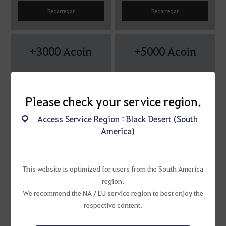
Recarregar
Recarregar
+3000 Acoin
+5000 Acoin
Please check your service region.
Access Service Region : Black Desert (South
R$ 105,00
R$ 175,00
America)
Recarregar
Recarregar
This website is optimized for users from the South America
region.
+10000 Acoin
+20000 Acoin
We recommend the NA / EU service region to best enjoy the
respective content.