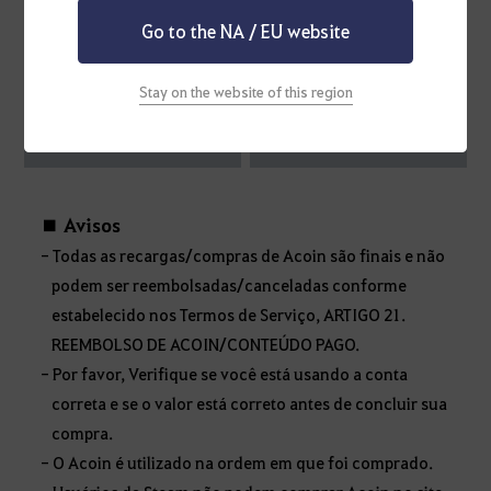
Go to the NA / EU website
R$ 350,00
R$ 700,00
Stay on the website of this region
Recarregar
Recarregar
■ Avisos
- Todas as recargas/compras de Acoin são finais e não
podem ser reembolsadas/canceladas conforme
estabelecido nos Termos de Serviço, ARTIGO 21.
REEMBOLSO DE ACOIN/CONTEÚDO PAGO.
- Por favor, Verifique se você está usando a conta
correta e se o valor está correto antes de concluir sua
compra.
- O Acoin é utilizado na ordem em que foi comprado.